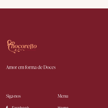
on
e:
Amor em forma de Doces
Siga-nos
Menu
Facebook
Home