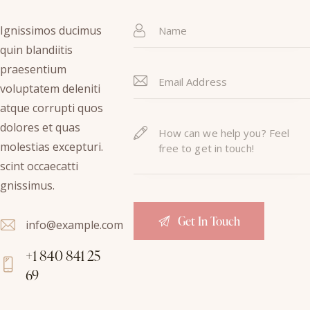
Ignissimos ducimus
quin blandiitis
praesentium
voluptatem deleniti
atque corrupti quos
dolores et quas
molestias excepturi.
scint occaecatti
gnissimus.
info@example.com
E-
+1 840 841 25
m
69
Te
ail
lef
: