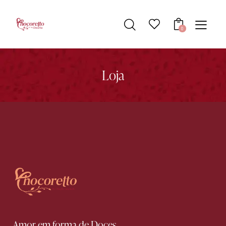
0
Loja
Amor em forma de Doces