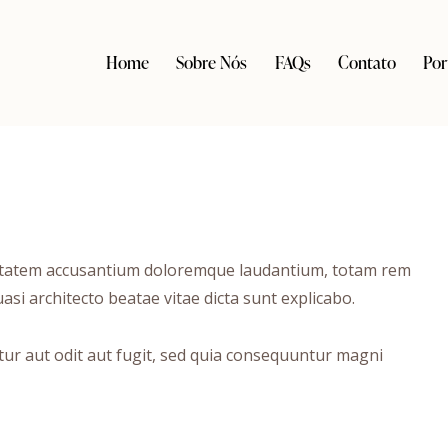
Home
Sobre Nós
FAQs
Contato
Por
luptatem accusantium doloremque laudantium, totam rem
asi architecto beatae vitae dicta sunt explicabo.
ur aut odit aut fugit, sed quia consequuntur magni