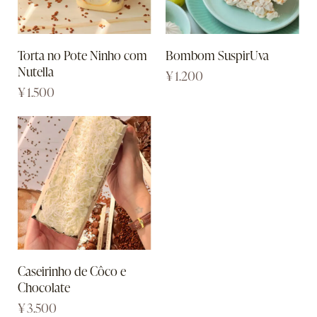
Torta no Pote Ninho com
Bombom SuspirUva
Nutella
¥
1.200
¥
1.500
Caseirinho de Côco e
Chocolate
¥
3.500