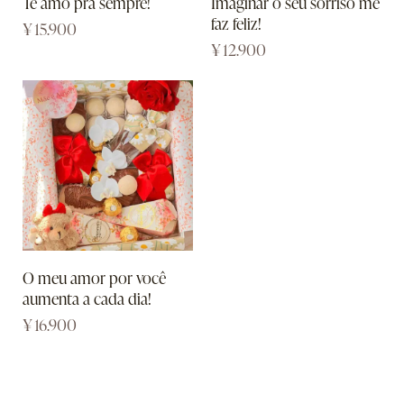
Te amo pra sempre!
Imaginar o seu sorriso me
faz feliz!
¥
15.900
¥
12.900
O meu amor por você
aumenta a cada dia!
¥
16.900