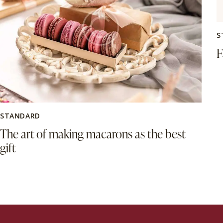
S
F
STANDARD
The art of making macarons as the best
gift