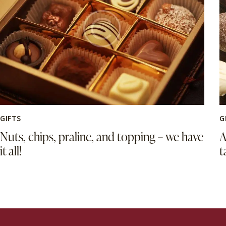
GIFTS
G
Nuts, chips, praline, and topping – we have
A
it all!
t