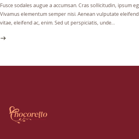
Fusce sodales augue a accumsan. Cras sollicitudin, ipsum ege
Vivamus elementum semper nisi. Aenean vulputate eleifend te
vitae, eleifend ac, enim. Sed ut perspiciatis, unde…