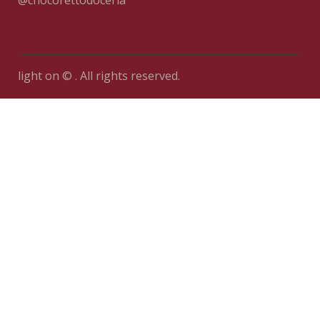
@chocorettodoceria
light on © . All rights reserved.