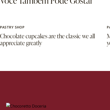
Você Também Pode Gostar
PASTRY SHOP
P
Chocolate cupcakes are the classic we all
M
appreciate greatly
y